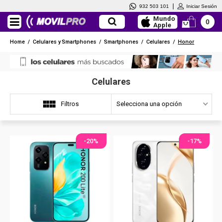
932 503 101
Iniciar Sesión
Mundo
0
Apple
Home
/
Celulares y Smartphones
/
Smartphones
/
Celulares
/
Honor
Celulares
Selecciona una opción
Filtros
-20%
-17%