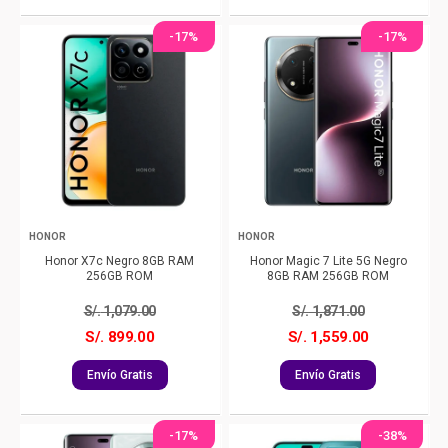
-17%
-17%
HONOR
HONOR
Honor X7c Negro 8GB RAM
Honor Magic 7 Lite 5G Negro
256GB ROM
8GB RAM 256GB ROM
S/.
1,079.00
S/.
1,871.00
S/. 899.00
S/. 1,559.00
Envío Gratis
Envío Gratis
-17%
-38%