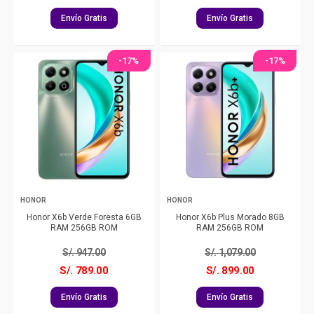
Envío Gratis
Envío Gratis
-17%
-17%
HONOR
HONOR
Honor X6b Verde Foresta 6GB
Honor X6b Plus Morado 8GB
RAM 256GB ROM
RAM 256GB ROM
S/.
947.00
S/.
1,079.00
S/. 789.00
S/. 899.00
Envío Gratis
Envío Gratis