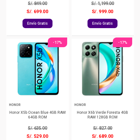
S/.
849.00
S/.
1,199.00
S/. 699.00
S/. 999.00
Envío Gratis
Envío Gratis
-17%
-17%
HONOR
HONOR
Honor X5b Ocean Blue 4GB RAM
Honor X6b Verde Foresta 4GB
64GB ROM
RAM 128GB ROM
S/.
635.00
S/.
827.00
S/. 529.00
S/. 689.00