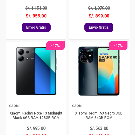
S/.
1,151.00
S/.
1,079.00
S/. 959.00
S/. 899.00
Envío Gratis
Envío Gratis
-17%
-17%
XIAOMI
XIAOMI
Xiaomi Redmi Note 13 Midnight
Xiaomi Redmi A3 Negro 3GB
Black 6GB RAM 128GB ROM
RAM 64GB ROM
S/.
995.00
S/.
563.00