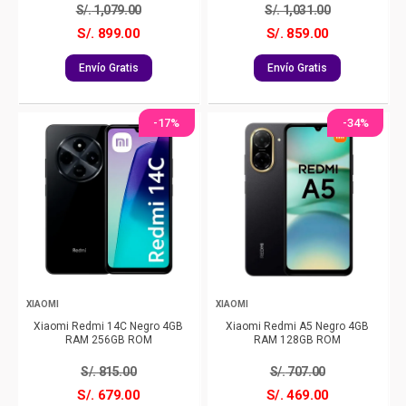
S/.
1,079.00
S/.
1,031.00
S/. 899.00
S/. 859.00
Envío Gratis
Envío Gratis
-17%
-34%
XIAOMI
XIAOMI
Xiaomi Redmi 14C Negro 4GB
Xiaomi Redmi A5 Negro 4GB
RAM 256GB ROM
RAM 128GB ROM
S/.
815.00
S/.
707.00
S/. 679.00
S/. 469.00