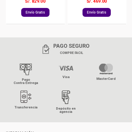
S/. 829.00
S/. 469.00
Envío Gratis
Envío Gratis
PAGO SEGURO
COMPRE FACIL
Visa
MasterCard
Pago
Contra Entrega
Transferencia
Depósito en
agencia