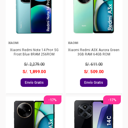
XIAOMI
XIAOMI
Xiaomi Redmi Note 14 Pro+ 5G
Xiaomi Redmi A3X Aurora Green
Frost Blue 8RAM 256ROM
3GB RAM 64GB ROM
S/.
2,279.00
S/.
611.00
S/. 1,899.00
S/. 509.00
Envío Gratis
Envío Gratis
-17%
-17%