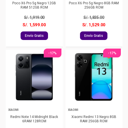
Poco X6 Pro 5g Negro 12GB
Poco X6 Pro 5g Negro 8GB RAM
RAM 512GB ROM
256GB ROM
S/.
1,919.00
S/.
1,835.00
S/. 1,599.00
S/. 1,529.00
Envío Gratis
Envío Gratis
-17%
-17%
XIAOMI
XIAOMI
Redmi Note 14 Midnight Black
Xiaomi Redmi 13 Negro 8GB
6RAM 128ROM
RAM 256GB ROM