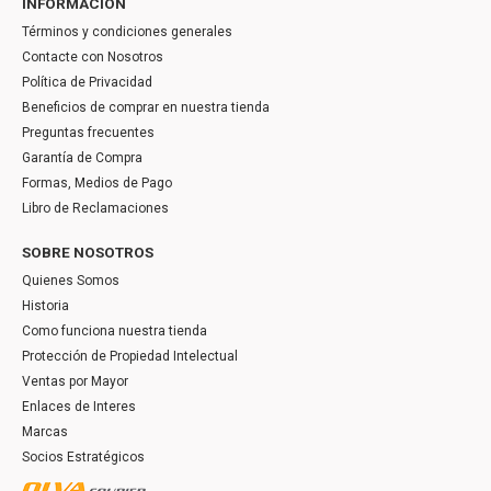
INFORMACIÓN
Términos y condiciones generales
Contacte con Nosotros
Política de Privacidad
Beneficios de comprar en nuestra tienda
Preguntas frecuentes
Garantía de Compra
Formas, Medios de Pago
Libro de Reclamaciones
SOBRE NOSOTROS
Quienes Somos
Historia
Como funciona nuestra tienda
Protección de Propiedad Intelectual
Ventas por Mayor
Enlaces de Interes
Marcas
Socios Estratégicos