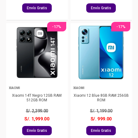
Envío Gratis
Envío Gratis
-17%
-17%
XIAOMI
XIAOMI
Xiaomi 14T Negro 12GB RAM
Xiaomi 12 Blue 8GB RAM 256GB
512GB ROM
ROM
S/.
2,399.00
S/.
1,199.00
S/. 1,999.00
S/. 999.00
Envío Gratis
Envío Gratis